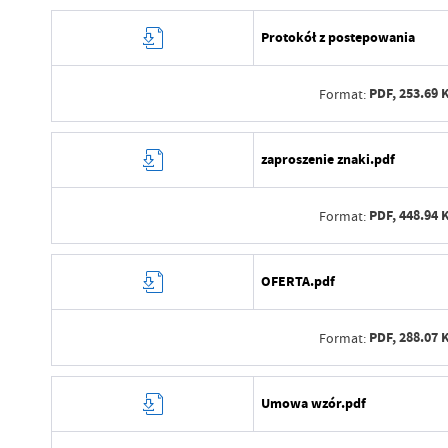
Protokół z postepowania
PDF,
253.69 
Format:
Data wytworzenia
zaproszenie znaki.pdf
Wytworzył
PDF,
448.94 
Format:
Data opublikowania
Opublikował
Data wytworzenia
OFERTA.pdf
Data ostatniej aktualizacji
Wytworzył
Ostatnio zaktualizował
PDF,
288.07 
Format:
Data opublikowania
Opublikował
Data wytworzenia
Umowa wzór.pdf
Data ostatniej aktualizacji
Wytworzył